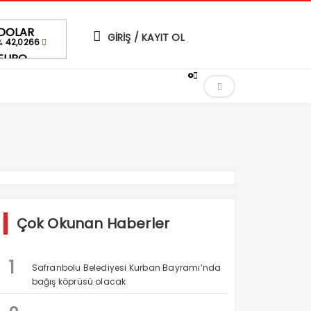
DOLAR
GİRİŞ / KAYIT OL
42,0266
%
EURO
48,4629
%
°
ALTIN
5,412,39
%-0,33
BIST
1.527,83
1.6%
Çok Okunan Haberler
1
Safranbolu Belediyesi Kurban Bayramı’nda
bağış köprüsü olacak