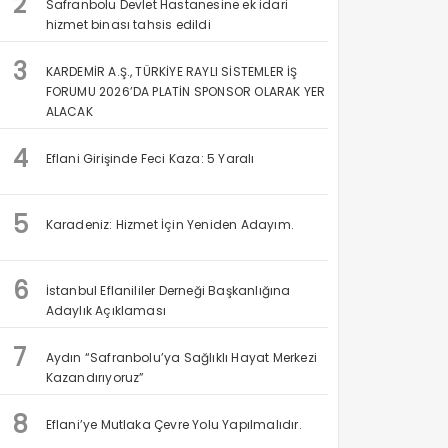
2
Safranbolu Devlet Hastanesine ek idari
hizmet binası tahsis edildi
3
KARDEMİR A.Ş., TÜRKİYE RAYLI SİSTEMLER İŞ
FORUMU 2026’DA PLATİN SPONSOR OLARAK YER
ALACAK
4
Eflani Girişinde Feci Kaza: 5 Yaralı
5
Karadeniz: Hizmet İçin Yeniden Adayım.
6
İstanbul Eflanililer Derneği Başkanlığına
Adaylık Açıklaması
7
Aydın “Safranbolu’ya Sağlıklı Hayat Merkezi
Kazandırıyoruz”
8
Eflani’ye Mutlaka Çevre Yolu Yapılmalıdır.