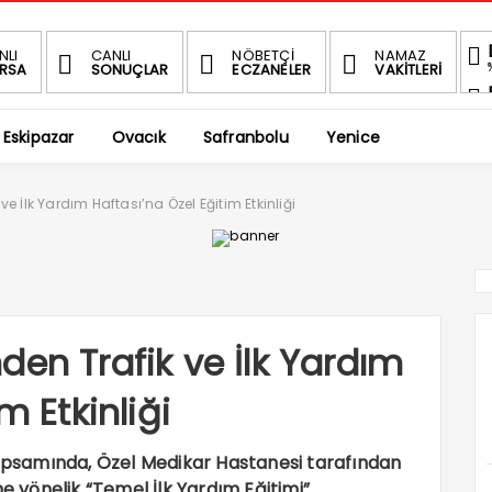
NLI
CANLI
NÖBETÇİ
NAMAZ
RSA
SONUÇLAR
ECZANELER
VAKİTLERİ
Eskipazar
Ovacık
Safranbolu
Yenice
e İlk Yardım Haftası’na Özel Eğitim Etkinliği
den Trafik ve İlk Yardım
m Etkinliği
kapsamında, Özel Medikar Hastanesi tarafından
ne yönelik “Temel İlk Yardım Eğitimi”