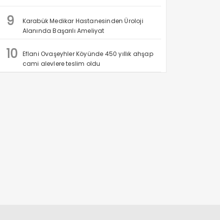
9
Karabük Medikar Hastanesinden Üroloji
Alanında Başarılı Ameliyat
10
Eflani Ovaşeyhler Köyünde 450 yıllık ahşap
cami alevlere teslim oldu