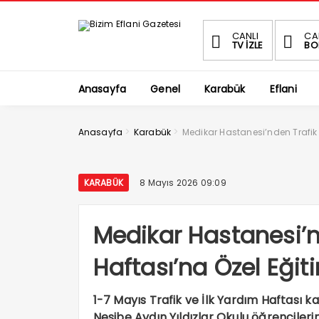
CANLI
CA
TV İZLE
BO
Anasayfa
Genel
Karabük
Eflani
>
>
Anasayfa
Karabük
Medikar Hastanesi’nden Trafik v
KARABÜK
8 Mayıs 2026 09:09
Medikar Hastanesi’n
Haftası’na Özel Eğiti
1-7 Mayıs Trafik ve İlk Yardım Haftası 
Nesibe Aydın Yıldızlar Okulu öğrencileri