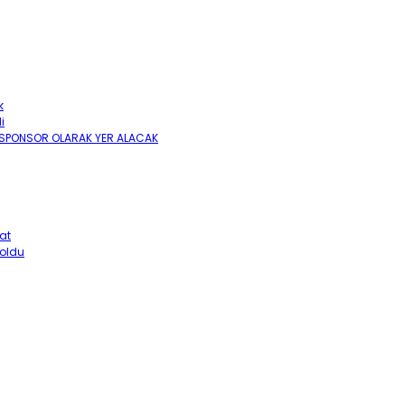
k
i
İN SPONSOR OLARAK YER ALACAK
at
 oldu