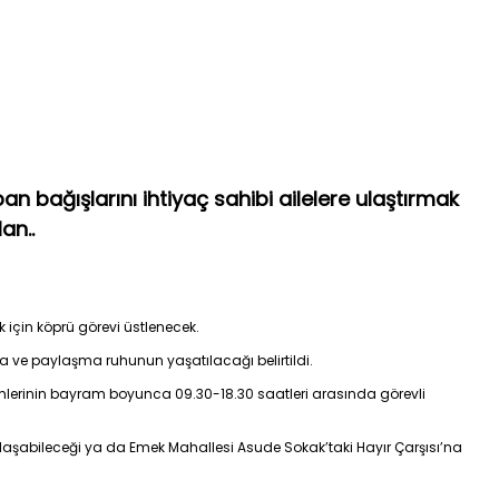
 bağışlarını ihtiyaç sahibi ailelere ulaştırmak
an..
 için köprü görevi üstlenecek.
 ve paylaşma ruhunun yaşatılacağı belirtildi.
emlerinin bayram boyunca 09.30-18.30 saatleri arasında görevli
ulaşabileceği ya da Emek Mahallesi Asude Sokak’taki Hayır Çarşısı’na