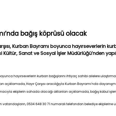
mı’nda bağış köprüsü olacak
şısı, Kurban Bayramı boyunca hayırseverlerin kurban
i Kültür, Sanat ve Sosyal İşler Müdürlüğü’nden yapıl
yunca hayırseverlerin kurban bağışlarını ihtiyaç sahibi ailelere ulaştırmak
ılan açıklamada, Hayır Çarşısı aracılığıyla Kurban Bayramı’nda dayanışma
amacıyla ekiplerin sahada olacağı aktarılan açıklamada, bağış kabul işl
en vatandaşların, 0534 648 30 71 numaralı telefondan belediye ekiplerine 