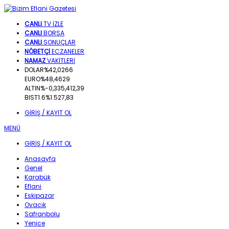
CANLI
TV İZLE
CANLI
BORSA
CANLI
SONUÇLAR
NÖBETÇİ
ECZANELER
NAMAZ
VAKİTLERİ
DOLAR
%
42,0266
EURO
%
48,4629
ALTIN
%-0,33
5,412,39
BIST
1.6%
1.527,83
GİRİŞ / KAYIT OL
MENÜ
GİRİŞ / KAYIT OL
Anasayfa
Genel
Karabük
Eflani
Eskipazar
Ovacık
Safranbolu
Yenice