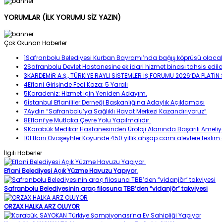
YORUMLAR
(İLK YORUMU SİZ YAZIN)
Çok Okunan Haberler
1
Safranbolu Belediyesi Kurban Bayramı’nda bağış köprüsü olaca
2
Safranbolu Devlet Hastanesine ek idari hizmet binası tahsis edild
3
KARDEMİR A.Ş., TÜRKİYE RAYLI SİSTEMLER İŞ FORUMU 2026’DA PLAT
4
Eflani Girişinde Feci Kaza: 5 Yaralı
5
Karadeniz: Hizmet İçin Yeniden Adayım.
6
İstanbul Eflanililer Derneği Başkanlığına Adaylık Açıklaması
7
Aydın “Safranbolu’ya Sağlıklı Hayat Merkezi Kazandırıyoruz”
8
Eflani’ye Mutlaka Çevre Yolu Yapılmalıdır.
9
Karabük Medikar Hastanesinden Üroloji Alanında Başarılı Ameliy
10
Eflani Ovaşeyhler Köyünde 450 yıllık ahşap cami alevlere teslim
İlgili Haberler
Eflani Belediyesi Açık Yüzme Havuzu Yapıyor.
Safranbolu Belediyesinin araç filosuna TBB’den “vidanjör” takviyesi
ORZAX HALKA ARZ OLUYOR