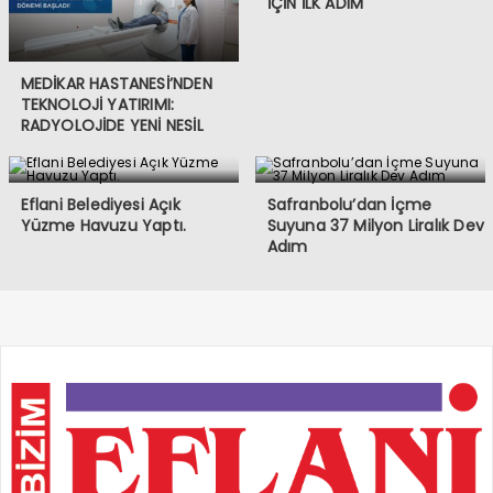
İÇİN İLK ADIM
MEDİKAR HASTANESİ’NDEN
TEKNOLOJİ YATIRIMI:
RADYOLOJİDE YENİ NESİL
CİHAZLAR HİZMETE GİRDİ
Eflani Belediyesi Açık
Safranbolu’dan İçme
Yüzme Havuzu Yaptı.
Suyuna 37 Milyon Liralık Dev
Adım