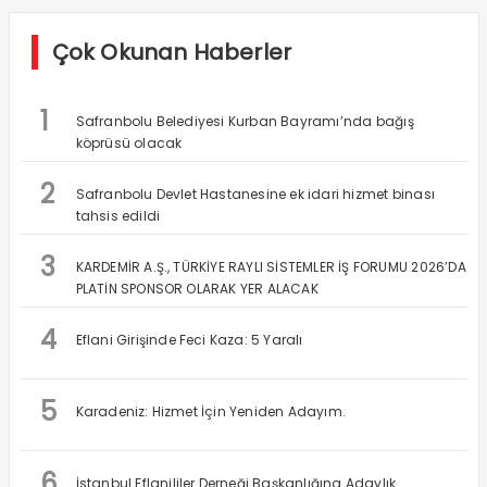
Çok Okunan Haberler
1
Safranbolu Belediyesi Kurban Bayramı’nda bağış
köprüsü olacak
2
Safranbolu Devlet Hastanesine ek idari hizmet binası
tahsis edildi
3
KARDEMİR A.Ş., TÜRKİYE RAYLI SİSTEMLER İŞ FORUMU 2026’DA
PLATİN SPONSOR OLARAK YER ALACAK
4
Eflani Girişinde Feci Kaza: 5 Yaralı
5
Karadeniz: Hizmet İçin Yeniden Adayım.
6
İstanbul Eflanililer Derneği Başkanlığına Adaylık