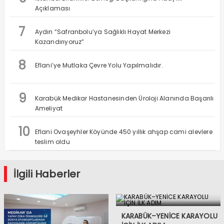
Açıklaması
7
Aydın “Safranbolu’ya Sağlıklı Hayat Merkezi
Kazandırıyoruz”
8
Eflani’ye Mutlaka Çevre Yolu Yapılmalıdır.
9
Karabük Medikar Hastanesinden Üroloji Alanında Başarılı
Ameliyat
10
Eflani Ovaşeyhler Köyünde 450 yıllık ahşap cami alevlere
teslim oldu
İlgili Haberler
KARABÜK–YENİCE KARAYOLU